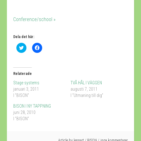
Conference/school »
Dela det här:
Klicka
Klicka
för
för
att
att
dela
dela
på
på
Twitter
Facebook
(Öppnas
(Öppnas
Relaterade
i
i
ett
ett
Stage systems
TVÅ HÅL I VÄGGEN
nytt
nytt
fönster)
fönster)
januari 3, 2011
augusti 7, 2011
I ”BISON”
I ”Utmaning till dig”
BISON I NY TAPPNING
juni 28, 2010
I ”BISON”
Article by
lennart
/
BISON
inga kommentarer