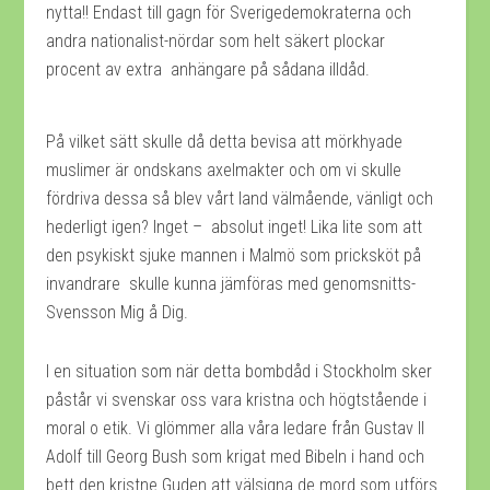
nytta!! Endast till gagn för Sverigedemokraterna och
andra nationalist-nördar som helt säkert plockar
procent av extra anhängare på sådana illdåd.
På vilket sätt skulle då detta bevisa att mörkhyade
muslimer är ondskans axelmakter och om vi skulle
fördriva dessa så blev vårt land välmående, vänligt och
hederligt igen? Inget – absolut inget! Lika lite som att
den psykiskt sjuke mannen i Malmö som pricksköt på
invandrare skulle kunna jämföras med genomsnitts-
Svensson Mig å Dig.
I en situation som när detta bombdåd i Stockholm sker
påstår vi svenskar oss vara kristna och högtstående i
moral o etik. Vi glömmer alla våra ledare från Gustav II
Adolf till Georg Bush som krigat med Bibeln i hand och
bett den kristne Guden att välsigna de mord som utförs.