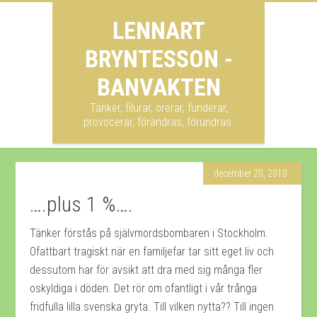
LENNART
BRYNTESSON -
BANVAKTEN
Tänker, filurar, orerar, funderar,
provocerar, förändras, förundras.
december 20, 2010
….plus 1 %….
Tänker förstås på självmordsbombaren i Stockholm.
Ofattbart tragiskt när en familjefar tar sitt eget liv och
dessutom har för avsikt att dra med sig många fler
oskyldiga i döden. Det rör om ofantligt i vår trånga
fridfulla lilla svenska gryta. Till vilken nytta?? Till ingen