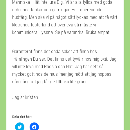
Människa – låt inte lura Dig!! Vi är alla fyllda med goda
och onda tankar och gärningar. Helt obereoende
hudfärg. Men ska vi på något sätt lyckas med att få vårt
klotrunda fosterland att överleva så måste vi
kommunicera. Lyssna. Se på varandra. Bruka empati.
Garanterat finns det onda saker att finna hos
främlingen Du ser. Det finns det tyvärr hos mig oxå. Jag
vill inte leva med Rädsla och Hat. Jag har sett så
mycket gott hos de muslimer jag mött att jag hoppas
nån gång att jag får ge tillbaka lite grand.
Jag är kristen.
Dela det här:
Klicka
Klicka