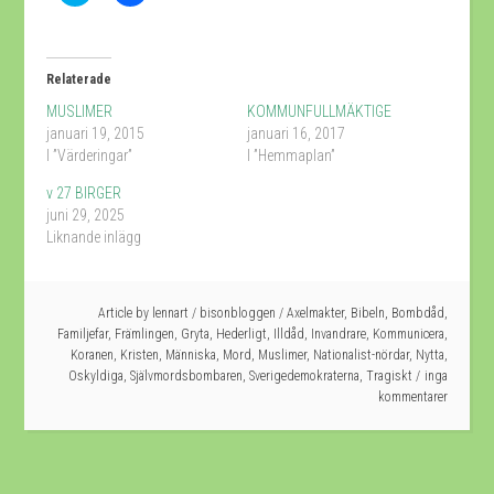
för
för
att
att
dela
dela
på
på
Twitter
Facebook
(Öppnas
(Öppnas
Relaterade
i
i
ett
ett
MUSLIMER
KOMMUNFULLMÄKTIGE
nytt
nytt
fönster)
fönster)
januari 19, 2015
januari 16, 2017
I ”Värderingar”
I ”Hemmaplan”
v 27 BIRGER
juni 29, 2025
Liknande inlägg
Article by
lennart
/
bisonbloggen
/
Axelmakter
,
Bibeln
,
Bombdåd
,
Familjefar
,
Främlingen
,
Gryta
,
Hederligt
,
Illdåd
,
Invandrare
,
Kommunicera
,
Koranen
,
Kristen
,
Människa
,
Mord
,
Muslimer
,
Nationalist-nördar
,
Nytta
,
Oskyldiga
,
Självmordsbombaren
,
Sverigedemokraterna
,
Tragiskt
inga
kommentarer