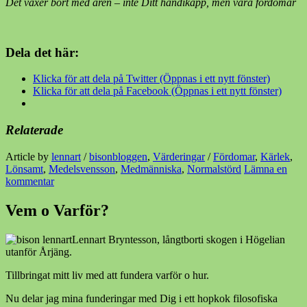
Det växer bort med åren – inte Ditt handikapp, men våra fördomar
Dela det här:
Klicka för att dela på Twitter (Öppnas i ett nytt fönster)
Klicka för att dela på Facebook (Öppnas i ett nytt fönster)
Relaterade
Article by
lennart
/
bisonbloggen
,
Värderingar
/
Fördomar
,
Kärlek
,
Lönsamt
,
Medelsvensson
,
Medmänniska
,
Normalstörd
Lämna en
kommentar
Vem o Varför?
Lennart Bryntesson, långtborti skogen i Högelian
utanför Årjäng.
Tillbringat mitt liv med att fundera varför o hur.
Nu delar jag mina funderingar med Dig i ett hopkok filosofiska