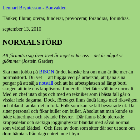
Lennart Bryntesson - Banvakten
Tänker, filurar, orerar, funderar, provocerar, förändras, förundras.
september 13, 2010
NORMALSTÖRD
Att förundra sig över livet är inget vi lär oss – det är något vi
glömmer
(Jostein Garder)
Ska man jobba på
BISON
är det kanske bra om man är lite mer än
normalstörd. Du vet – att hugga ved på arbetstid, att tjäna sina
pengar på att sälja
notställ
och att ha arbetsplatsen så långt borti
skogen att inte ens lapplisorna finner dit. Det låter väll inte normalt.
Med en chef utan slips och med en tekniker som i bästa fall går o
visslar hela dagarna. Dock, företaget finns ändå längs med riksvägen
och ibland ramlar det in folk. Folk som kan se lätt besvärade ut. Där
sitter personal och fikar huller om buller. Absolut att man kunde se
både tatueringar och stylade frisyrer. Där fanns både piercade
kroppsdelar och säckiga joggingbyxor blandat med såväl normal
som vårdad klädsel. Och flera av dom som sitter där ser ut som om
dom hämtats från dagcentret inne i byn.