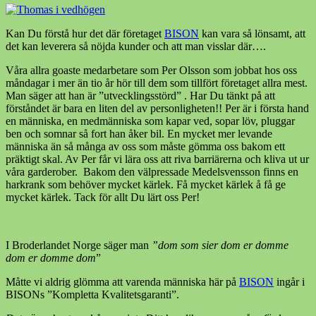
Kan Du förstå hur det där företaget
BISON
kan vara så lönsamt, att
det kan leverera så nöjda kunder och att man visslar där….
Våra allra goaste medarbetare som Per Olsson som jobbat hos oss
måndagar i mer än tio år hör till dem som tillfört företaget allra mest.
Man säger att han är ”utvecklingsstörd” . Har Du tänkt på att
förståndet är bara en liten del av personligheten!! Per är i första hand
en människa, en medmänniska som kapar ved, sopar löv, pluggar
ben och somnar så fort han åker bil. En mycket mer levande
människa än så många av oss som måste gömma oss bakom ett
präktigt skal. Av Per får vi lära oss att riva barriärerna och kliva ut ur
våra garderober. Bakom den välpressade Medelsvensson finns en
harkrank som behöver mycket kärlek. Få mycket kärlek å få ge
mycket kärlek. Tack för allt Du lärt oss Per!
I Broderlandet Norge säger man
”dom som sier dom er domme
dom er domme dom
”
Måtte vi aldrig glömma att varenda människa här på
BISON
ingår i
BISONs ”Kompletta Kvalitetsgaranti”.