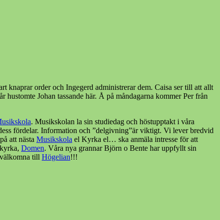
 knaprar order och Ingegerd administrerar dem. Caisa ser till att allt
 vår hustomte Johan tassande här. Å på måndagarna kommer Per från
usikskola
. Musikskolan la sin studiedag och höstupptakt i våra
ess fördelar. Information och ”delgivning”är viktigt. Vi lever bredvid
på att nästa
Musikskola
el Kyrka el… ska anmäla intresse för att
 kyrka,
Domen
. Våra nya grannar Björn o Bente har uppfyllt sin
 välkomna till
Högelian
!!!