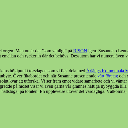
erkorgen. Men nu är det ”som vanligt” på
BISON
igen. Susanne o Lennart
ist emellan och rycker in där det behövs. Dessutom har vi numera även
eckans höjdpunkt torsdagen som vi fick dela med
Årjängs Kommunala M
l utbyte. Över fikabordet och när Susanne presenterade
vårt företag
och d
olut kvar att utforska. Vi ser fram emot vidare samarbete och vi väntar 
grädde på moset visar vi även gärna vår grannes häftiga nybyggda lilla
ig hattstuga, på tomten. En upplevelse utöver det vardagliga. Välkomna,