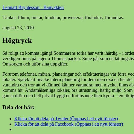
Lennart Bryntesson - Banvakten
Tänker, filurar, orerar, funderar, provocerar, förändras, förundras.
augusti 23, 2010
Högtryck
Så roligt att komma igång! Sommarens torka har varit ihärdig – i ord
verkligen finns på lager å Thomas packar. Sune går som en tätningsl
Omsorgen och utför sina uppgifter.
Förutom telefoner, möten, planeringar och effektueringar var förra v
lokaler. Självklart mycke intern planering för dem men oxå en hel de
varandra och tror att vi därmed känner varandra, men mycket finns abs
komma hit. Ändamålsenliga lokaler, bra utrustning, härlig miljö. Som 
gamla dröm och helt privat byggt en förtjusande liten kyrka – en rikt
Dela det här:
Klicka för att dela på Twitter (Öppnas i ett nytt fönster)
Klicka för att dela på Facebook (Öppnas i ett nytt fönster)