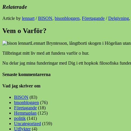
Relaterade
Article by
lennart
/
BISON
,
bisonbloggen
,
Företagande
/
Delgivning
Vem o Varför?
Lennart Bryntesson, långtborti skogen i Högelian utan
Tillbringat mitt liv med att fundera varför o hur.
Nu delar jag mina funderingar med Dig i ett hopkok filosofiska funder
Senaste kommentarerna
Vad jag skriver om
BISON
(83)
bisonbloggen
(76)
Företagande
(18)
Hemmaplan
(125)
politik
(141)
Uncategorized
(159)
Utflykter
(4)