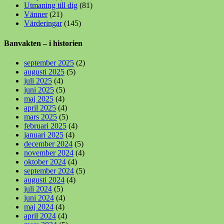
Utmaning till dig
(81)
Vänner
(21)
Värderingar
(145)
Banvakten – i historien
september 2025
(2)
augusti 2025
(5)
juli 2025
(4)
juni 2025
(5)
maj 2025
(4)
april 2025
(4)
mars 2025
(5)
februari 2025
(4)
januari 2025
(4)
december 2024
(5)
november 2024
(4)
oktober 2024
(4)
september 2024
(5)
augusti 2024
(4)
juli 2024
(5)
juni 2024
(4)
maj 2024
(4)
april 2024
(4)