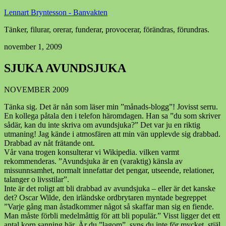
Lennart Bryntesson - Banvakten
Tänker, filurar, orerar, funderar, provocerar, förändras, förundras.
november 1, 2009
SJUKA AVUNDSJUKA
NOVEMBER 2009
Tänka sig. Det är nån som läser min ”månads-blogg”! Jovisst serru.
En kollega påtala den i telefon häromdagen. Han sa ”du som skriver
sådär, kan du inte skriva om avundsjuka?” Det var ju en riktig
utmaning! Jag kände i atmosfären att min vän upplevde sig drabbad.
Drabbad av nåt frätande ont.
Vår vana trogen konsulterar vi Wikipedia. vilken varmt
rekommenderas. ”Avundsjuka är en (varaktig) känsla av
missunnsamhet, normalt innefattar det pengar, utseende, relationer,
talanger o livsstilar”.
Inte är det roligt att bli drabbad av avundsjuka – eller är det kanske
det? Oscar Wilde, den irländske ordbrytaren myntade begreppet
”Varje gång man åstadkommer något så skaffar man sig en fiende.
Man måste förbli medelmåttig för att bli populär.” Visst ligger det ett
antal korn sanning här. Är du ”lagom”, syns du inte för mycket, stjäl