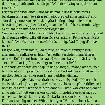
du inte uppmärksamhet så får ju JAG större svängrum på arenan.
Eller hur?
I denna vår bitvis onda värld måste man alltså ta detta med i
beräkningarna när jag satsar på något bredvid allfarvägen. Något
som din granne kanske önskat göra i många långa tider, men
bekvämlighet, trygghet eler någon annan ”-het” har kommit i vägen
så att han/hon inte helt har förverkligat sitt liv.
Vem är då mest drabbad av avundsjukan? Jo givetvis den som pyr ut
det frätande giftet. Likaväl som för stort mått av Pengar eller Makt
kan oxå Avundsjuka ta herraväldet över mig. Vad får jag då ut av
livet?
En god vän, ännu inte fyllda femtio, en mycket framgångsrik
affärsman, sa alldeles nyligen ”jag gillar verkligen mina affärer –
men varför? Ibland funderar jag på vad jag ska göra ’när jag blir
stor’. Vad har jag för personligt mål med mitt liv?”
Drabbade av andras avundsjuka kan vi nog bli många av oss, men
har vi rent mjöl i påsen så rinner det av. En fördel är oxå att man så
mycket lättare ser vilka som är ens verkliga vänner..
Bara vi inte själva låter oss drabbas av avundsjuka!!! I den totalt
egoistiska och självupptagna värld som vi häruppe på gräddhyllan i
norr lever i kan risken vara beetydande. Risken kan vara betydande
att vi inte tror gott om varken kollegor, myndigheter eller ja, you
name it… De frätskador vi då förskaffar oss kan bli kroniska.
Du kan testa dig med ett Wilde-citat igen ”Vem som helst kan vara
vänlig mot en vän som lider. Men det krävs stor själsstyrka att vara