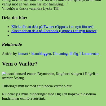
vänlig mot en vän som har stor framgång…”
Vi behöver önska varandra Lycka Till!!
Dela det här:
Klicka för att dela på Twitter (Öppnas i ett nytt fönster)
Klicka för att dela på Facebook (Öppnas i ett nytt fönster)
Relaterade
Article by
lennart
/
bisonbloggen
,
Utmaning till dig
1 kommentar
Vem o Varför?
Lennart Bryntesson, långtborti skogen i Högelian
utanför Årjäng.
Tillbringat mitt liv med att fundera varför o hur.
Nu delar jag mina funderingar med Dig i ett hopkok filosofiska
funderingar och företagstänk.