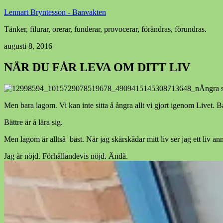
Lennart Bryntesson - Banvakten
Tänker, filurar, orerar, funderar, provocerar, förändras, förundras.
augusti 8, 2016
NÄR DU FÅR LEVA OM DITT LIV
Ångra s
Men bara lagom. Vi kan inte sitta å ångra allt vi gjort igenom Livet. Bar
Bättre är å lära sig.
Men lagom är alltså bäst. När jag skärskådar mitt liv ser jag ett liv a
Jag är nöjd. Förhållandevis nöjd. Ändå.