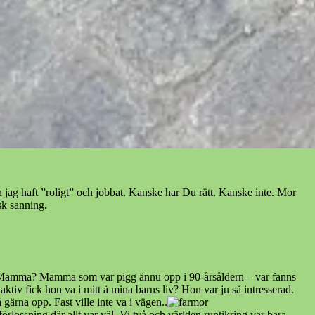
jag haft ”roligt” och jobbat. Kanske har Du rätt. Kanske inte. Mor
isk sanning.
men Mamma? Mamma som var pigg ännu opp i 90-årsåldern – var fanns
aktiv fick hon va i mitt å mina barns liv? Hon var ju så intresserad.
gärna opp. Fast ville inte va i vägen..
lossning där allt var väl. Vi två och världen runtikring var bara