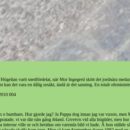
ögelian varit snedfördelat, när Mor Ingegerd skött det jordnära medan 
st kan det vara en dålig ursäkt, ändå är det sanning. En totalt ofeminist
a barn o barnbarn. Hur gjorde jag? Ja Pappa dog innan jag var vuxen, 
 pratade, vi var där nån gång ibland. Givetvis vid alla högtider, men hur 
intresse ville se och berättas om varenda bild vi hade. Å hon ställde så 
n vi vågade skaffa barn igen. Men så kom September-dagen 1982 med en för