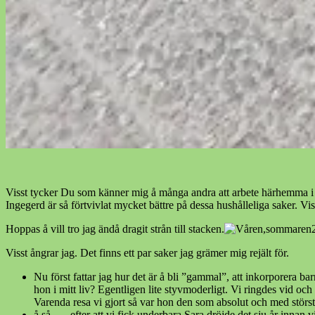
Visst tycker Du som känner mig å många andra att arbete härhemma i H
Ingegerd är så förtvivlat mycket bättre på dessa hushålleliga saker. Vis
Hoppas å vill tro jag ändå dragit strån till stacken.
Visst ångrar jag. Det finns ett par saker jag grämer mig rejält för.
Nu först fattar jag hur det är å bli ”gammal”, att inkorporer
hon i mitt liv? Egentligen lite styvmoderligt. Vi ringdes vid och
Varenda resa vi gjort så var hon den som absolut och med största 
å så …..efter att vi fick underbara Sara dröjde det sju år inna